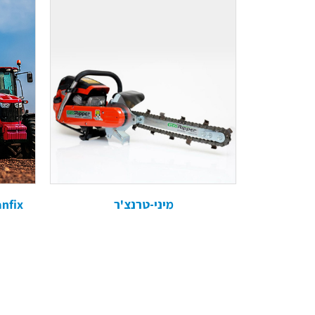
מיני-טרנצ'ר
Cleanfix מנקה 