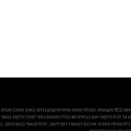
יבוא ושיווק מכסחות דשא של Grasshopper ו- Dixon ומתחחות BCS מקצועיות. הפעלת תחנות שירות ותיקונים ברחבי בארץ. תמיכה טכני
יע עד לבית הלקוח. ייעוץ בבחירת סוג הכלי המתאים ביותר לצורכי הלקוח. בנוסף
דלק וטרחה מיותרת. את כנפי המאוורר ניתן להפוך, ולהזרים אוויר בכיוון ההפוך, כ
מת אוויר תקינה לרדיאטור…