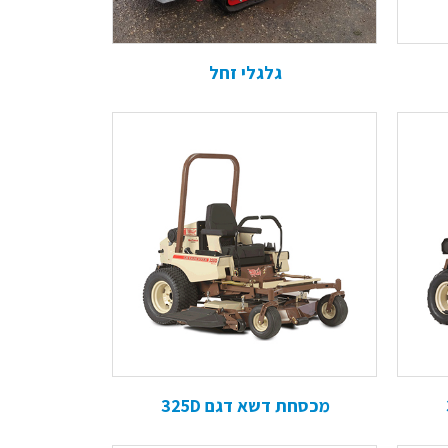
גלגלי זחל
מכסחת דשא דגם 325D