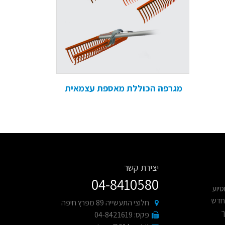
מגרפה הכוללת מאספת עצמאית
יצירת קשר
04-8410580
ת וסיוע
 חדש
חלוצי התעשייה 89 מפרץ חיפה
ך
פקס: 04-8421619