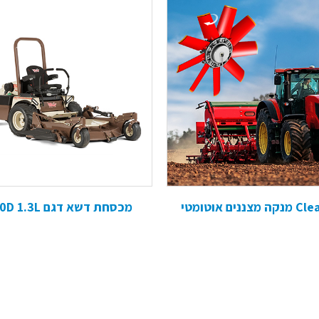
מצננים אוטומטי
מכסחת דשא דגם 900D 1.3L