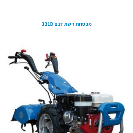
מכסחת דשא דגם 321D