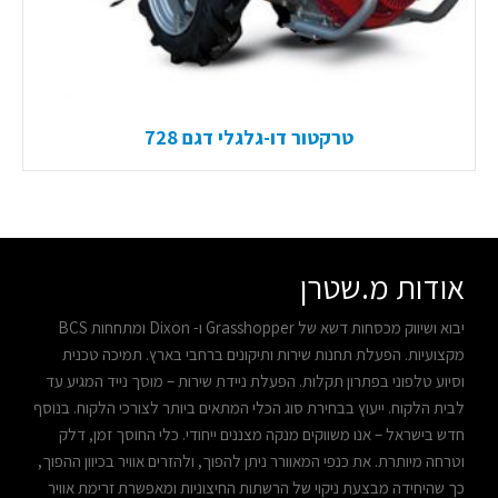
טרקטור דו-גלגלי דגם 728
אודות מ.שטרן
יבוא ושיווק מכסחות דשא של Grasshopper ו- Dixon ומתחחות BCS
מקצועיות. הפעלת תחנות שירות ותיקונים ברחבי בארץ. תמיכה טכנית
וסיוע טלפוני בפתרון תקלות. הפעלת ניידת שירות – מוסך נייד המגיע עד
לבית הלקוח. ייעוץ בבחירת סוג הכלי המתאים ביותר לצורכי הלקוח. בנוסף
חדש בישראל – אנו משווקים מנקה מצננים ייחודי. כלי החוסך זמן, דלק
וטרחה מיותרת. את כנפי המאוורר ניתן להפוך, ולהזרים אוויר בכיוון ההפוך,
כך שהיחידה מבצעת ניקוי של הרשתות החיצוניות ומאפשרת זרימת אוויר