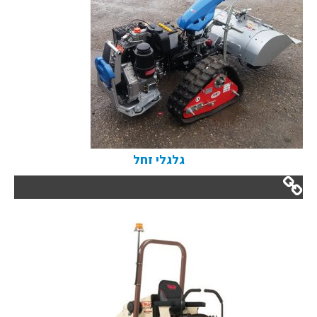
גלגלי זחל