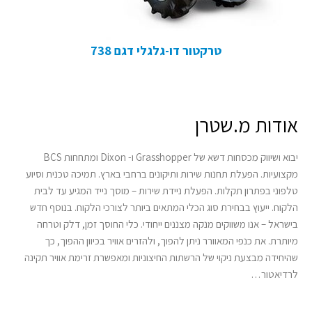
טרקטור דו-גלגלי דגם 738
אודות מ.שטרן
יבוא ושיווק מכסחות דשא של Grasshopper ו- Dixon ומתחחות BCS
מקצועיות. הפעלת תחנות שירות ותיקונים ברחבי בארץ. תמיכה טכנית וסיוע
טלפוני בפתרון תקלות. הפעלת ניידת שירות – מוסך נייד המגיע עד לבית
הלקוח. ייעוץ בבחירת סוג הכלי המתאים ביותר לצורכי הלקוח. בנוסף חדש
בישראל – אנו משווקים מנקה מצננים ייחודי. כלי החוסך זמן, דלק וטרחה
מיותרת. את כנפי המאוורר ניתן להפוך, ולהזרים אוויר בכיוון ההפוך, כך
שהיחידה מבצעת ניקוי של הרשתות החיצוניות ומאפשרת זרימת אוויר תקינה
לרדיאטור…
קרא עוד